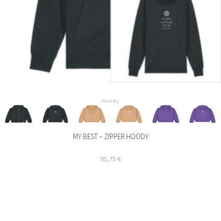
Hoody
MY BEST – ZIPPER HOODY
95,75
€
Dieses
Produkt
weist
mehrere