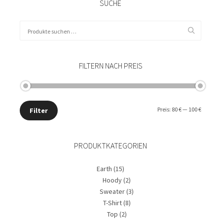
Varianten
SUCHE
auf.
Die
Suchen
Optionen
nach:
können
auf
der
FILTERN NACH PREIS
Produktseite
gewählt
werden
Min.
Max.
Preis:
80 €
—
100 €
Filter
Preis
Preis
PRODUKTKATEGORIEN
Earth
(15)
Hoody
(2)
Sweater
(3)
T-Shirt
(8)
Top
(2)