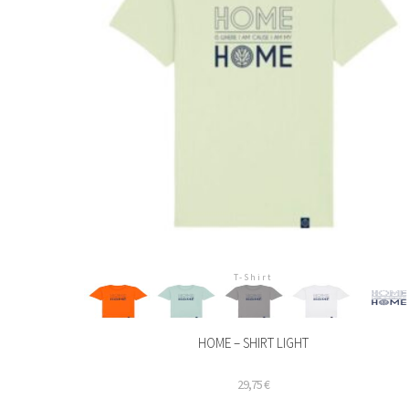
T-Shirt
HOME – SHIRT LIGHT
29,75
€