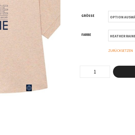
GRÖSSE
FARBE
ZURÜCKSETZEN
Home
–
T-
Shirt
Oversized
–
Women
Menge