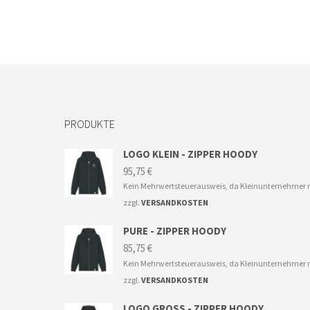
Dieses
Produkt
weist
mehrere
Varianten
auf.
Die
Optionen
PRODUKTE
können
auf
der
LOGO KLEIN - ZIPPER HOODY
Produktseite
95,75
€
gewählt
Kein Mehrwertsteuerausweis, da Kleinunternehmer n
werden
zzgl.
VERSANDKOSTEN
PURE - ZIPPER HOODY
85,75
€
Kein Mehrwertsteuerausweis, da Kleinunternehmer n
zzgl.
VERSANDKOSTEN
LOGO GROSS - ZIPPER HOODY