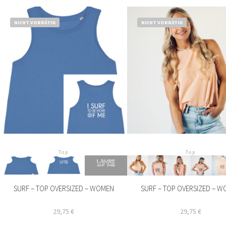
NICHT VORRÄTIG
NICHT VORRÄTIG
Top
Top
SURF – TOP OVERSIZED – WOMEN
SURF – TOP OVERSIZED – 
29,75
€
29,75
€