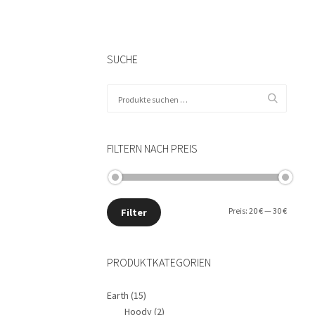
SUCHE
Suchen
nach:
FILTERN NACH PREIS
Min.
Max.
Preis:
20 €
—
30 €
Filter
Preis
Preis
PRODUKTKATEGORIEN
Earth
(15)
Hoody
(2)