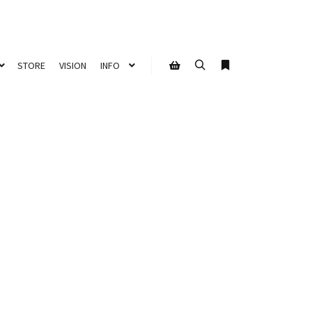
STORE
VISION
INFO
Suchen
Weitere Informati
Seitenleiste Shop