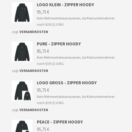
werden
LOGO KLEIN - ZIPPER HOODY
95,75
€
Kein Mehrwertsteuerausweis, da Kleinunternehmer
nach §19 (1) UStG.
zzgl.
VERSANDKOSTEN
PURE - ZIPPER HOODY
85,75
€
Kein Mehrwertsteuerausweis, da Kleinunternehmer
nach §19 (1) UStG.
zzgl.
VERSANDKOSTEN
LOGO GROSS - ZIPPER HOODY
95,75
€
Kein Mehrwertsteuerausweis, da Kleinunternehmer
nach §19 (1) UStG.
zzgl.
VERSANDKOSTEN
PEACE - ZIPPER HOODY
95,75
€