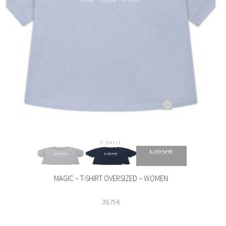
Produktseite
gewählt
werden
T-Shirt
MAGIC – T-SHIRT OVERSIZED – WOMEN
39,75
€