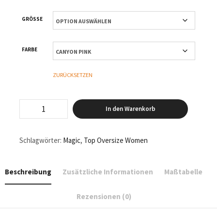
GRÖSSE
FARBE
ZURÜCKSETZEN
Magic
In den Warenkorb
-
Top
Oversized
Women
Schlagwörter:
Magic
,
Top Oversize Women
-
dunkel
Menge
Beschreibung
Zusätzliche Informationen
Maßtabelle
Rezensionen (0)