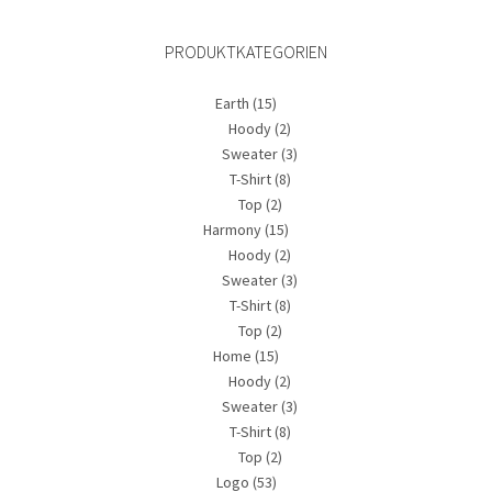
Preis
Preis
PRODUKTKATEGORIEN
Earth
(15)
Hoody
(2)
Sweater
(3)
T-Shirt
(8)
Top
(2)
Harmony
(15)
Hoody
(2)
Sweater
(3)
T-Shirt
(8)
Top
(2)
Home
(15)
Hoody
(2)
Sweater
(3)
T-Shirt
(8)
Top
(2)
Logo
(53)