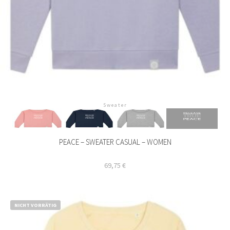
Sweater
PEACE – SWEATER CASUAL – WOMEN
69,75
€
Dieses
Produkt
NICHT VORRÄTIG
weist
mehrere