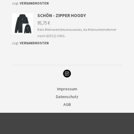
zzgl.
VERSANDKOSTEN
SCHÖN - ZIPPER HOODY
95,75
€
Kein Mehrwertsteuerausweis, da Kleinunternehmer
nach §19 (1) UStG.
zzgl.
VERSANDKOSTEN
Impressum
Datenschutz
AGB
Deutsch
English
(
Englisch
)