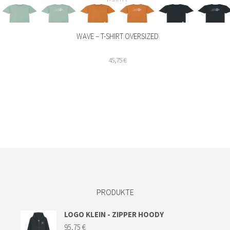
WAVE – T-SHIRT OVERSIZED
45,75
€
Dieses
Produkt
weist
mehrere
Varianten
auf.
Die
Optionen
können
auf
der
PRODUKTE
Produktseite
gewählt
LOGO KLEIN - ZIPPER HOODY
werden
95,75
€