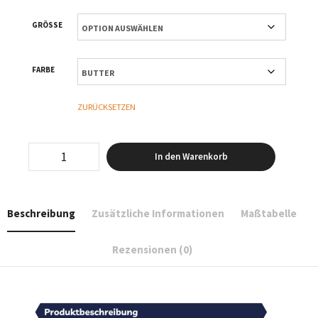
GRÖSSE
FARBE
ZURÜCKSETZEN
Wave
In den Warenkorb
–
T-
Shirt
Oversized
Beschreibung
Zusätzliche Informationen
Maßtabelle
–
Women
Menge
Rezensionen (0)