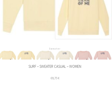
Sweater
SURF – SWEATER CASUAL – WOMEN
69,75
€
ieses
rodukt
eist
ehrere
arianten