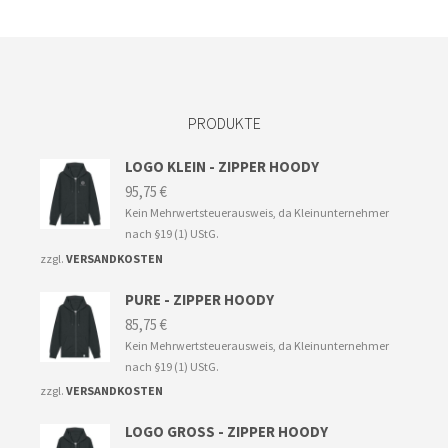
uf.
ie
ptionen
önnen
uf
er
PRODUKTE
roduktseite
ewählt
erden
LOGO KLEIN - ZIPPER HOODY
95,75
€
Kein Mehrwertsteuerausweis, da Kleinunternehmer
nach §19 (1) UStG.
zzgl.
VERSANDKOSTEN
PURE - ZIPPER HOODY
85,75
€
Kein Mehrwertsteuerausweis, da Kleinunternehmer
nach §19 (1) UStG.
zzgl.
VERSANDKOSTEN
LOGO GROSS - ZIPPER HOODY