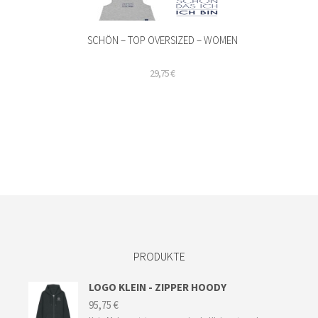
SCHÖN – TOP OVERSIZED – WOMEN
29,75
€
Dieses
Produkt
weist
mehrere
Varianten
auf.
Die
Optionen
können
auf
der
PRODUKTE
Produktseite
gewählt
werden
LOGO KLEIN - ZIPPER HOODY
95,75
€