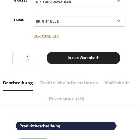
GRÖSSE
FARBE
ZURÜCKSETZEN
Schön
In den Warenkorb
–
Top
Oversized
–
Beschreibung
Zusätzliche Informationen
Maßtabelle
Women
Menge
Rezensionen (0)