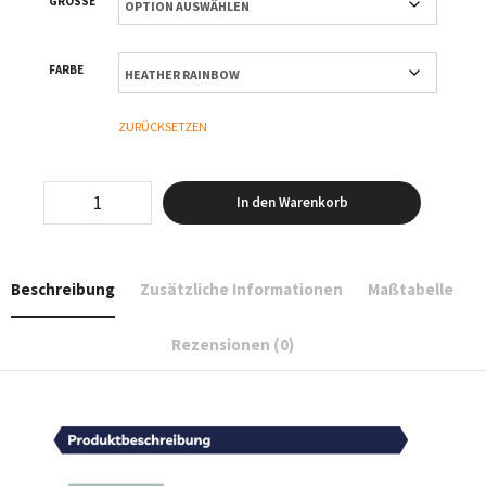
GRÖSSE
FARBE
ZURÜCKSETZEN
Peace
In den Warenkorb
–
T-
Shirt
Oversized
Beschreibung
Zusätzliche Informationen
Maßtabelle
–
Women
Menge
Rezensionen (0)