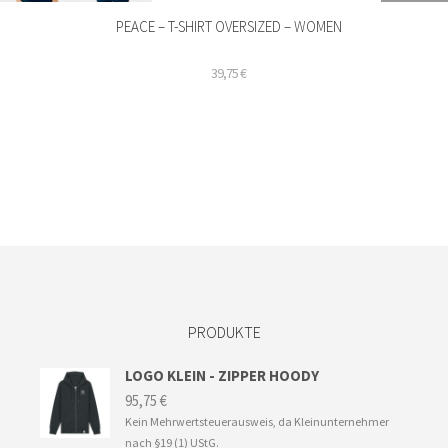
PEACE – T-SHIRT OVERSIZED – WOMEN
39,75
€
Dieses
Produkt
weist
mehrere
Varianten
auf.
Die
Optionen
können
auf
der
PRODUKTE
Produktseite
gewählt
werden
LOGO KLEIN - ZIPPER HOODY
95,75
€
Kein Mehrwertsteuerausweis, da Kleinunternehmer
nach §19 (1) UStG.