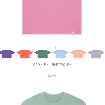
T-Shirt
LOGO KLEIN – SHIRT WOMEN
35,75
€
ieses
rodukt
eist
ehrere