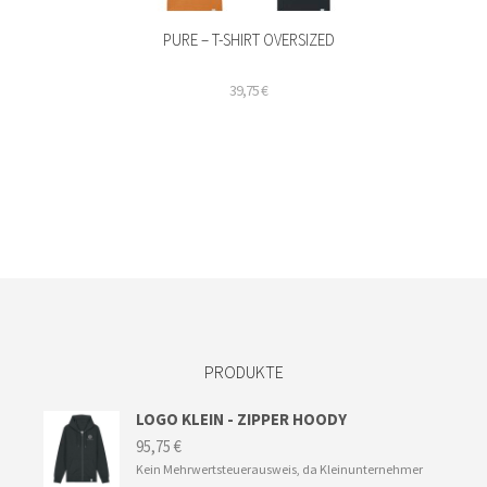
PURE – T-SHIRT OVERSIZED
39,75
€
Dieses
Produkt
weist
mehrere
Varianten
auf.
Die
Optionen
können
auf
der
PRODUKTE
Produktseite
gewählt
werden
LOGO KLEIN - ZIPPER HOODY
95,75
€
Kein Mehrwertsteuerausweis, da Kleinunternehmer