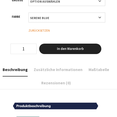
GRÖSSE
FARBE
ZURÜCKSETZEN
Logo
In den Warenkorb
klein
-
T-
Shirt
Beschreibung
Zusätzliche Informationen
Maßtabelle
Oversized
-
Women
Rezensionen (0)
Menge