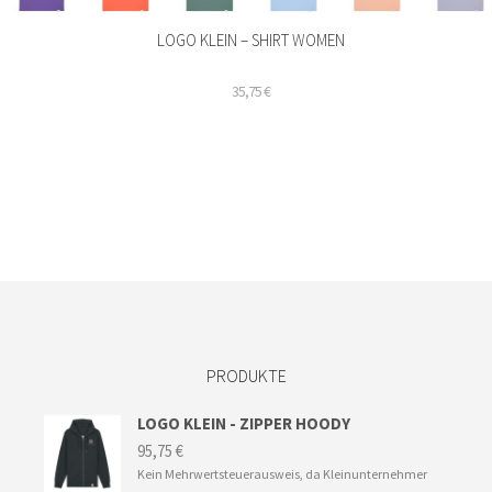
LOGO KLEIN – SHIRT WOMEN
35,75
€
Dieses
Produkt
weist
mehrere
Varianten
auf.
Die
Optionen
können
auf
der
PRODUKTE
Produktseite
gewählt
werden
LOGO KLEIN - ZIPPER HOODY
95,75
€
Kein Mehrwertsteuerausweis, da Kleinunternehmer