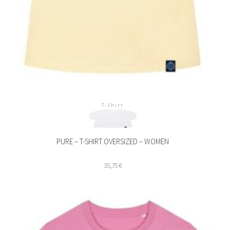
T-Shirt
PURE – T-SHIRT OVERSIZED – WOMEN
35,75
€
ieses
rodukt
eist
ehrere