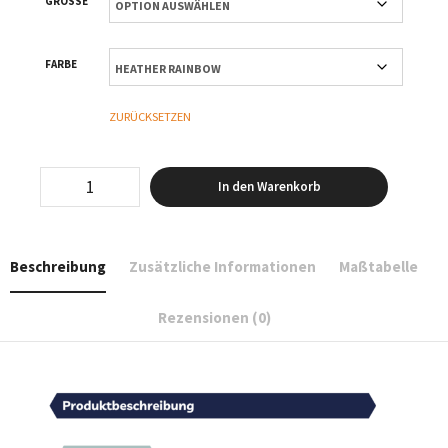
GRÖSSE
FARBE
ZURÜCKSETZEN
Logo
In den Warenkorb
klein
-
T-
Shirt
Beschreibung
Zusätzliche Informationen
Maßtabelle
Oversized
-
Women
Rezensionen (0)
Menge