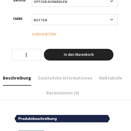
GRÖSSE
FARBE
ZURÜCKSETZEN
Logo
In den Warenkorb
klein
-
T-
Shirt
Beschreibung
Zusätzliche Informationen
Maßtabelle
Oversized
-
Women
Rezensionen (0)
Menge