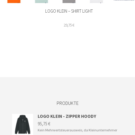
LOGO KLEIN – SHIRT LIGHT
29,75
€
Dieses
Produkt
weist
mehrere
Varianten
auf.
Die
Optionen
können
auf
der
PRODUKTE
Produktseite
gewählt
werden
LOGO KLEIN - ZIPPER HOODY
95,75
€
Kein Mehrwertsteuerausweis, da Kleinunternehmer