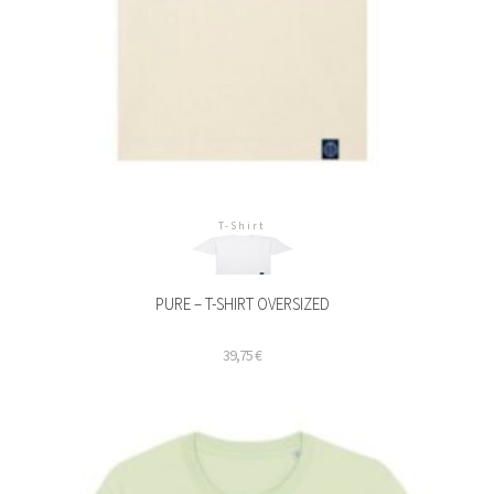
T-Shirt
PURE – T-SHIRT OVERSIZED
39,75
€
ieses
rodukt
eist
ehrere