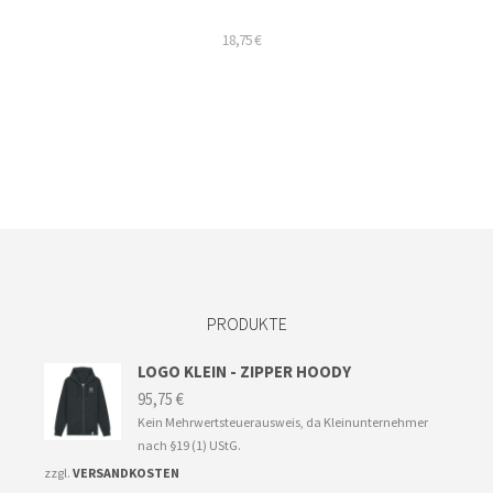
18,75
€
ieses
rodukt
eist
ehrere
arianten
uf.
ie
ptionen
önnen
uf
er
PRODUKTE
roduktseite
ewählt
LOGO KLEIN - ZIPPER HOODY
erden
95,75
€
Kein Mehrwertsteuerausweis, da Kleinunternehmer
nach §19 (1) UStG.
zzgl.
VERSANDKOSTEN