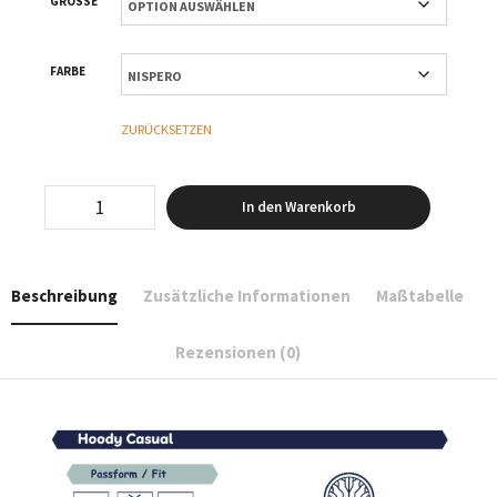
GRÖSSE
FARBE
ZURÜCKSETZEN
Earth
In den Warenkorb
-
Hoody
Casual
Menge
Beschreibung
Zusätzliche Informationen
Maßtabelle
Rezensionen (0)