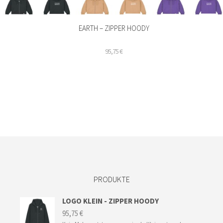
EARTH – ZIPPER HOODY
95,75
€
Dieses
Produkt
weist
mehrere
Varianten
auf.
Die
Optionen
können
auf
der
PRODUKTE
Produktseite
gewählt
LOGO KLEIN - ZIPPER HOODY
werden
95,75
€